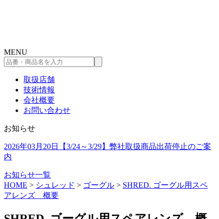
コ
ン
テ
ン
MENU
ツ
品
へ
番・
ス
取扱店舗
商
キ
技術情報
品
ッ
会社概要
名
プ
お問い合わせ
を
入
お知らせ
力
し
2026年03月20日
【3/24～3/29】弊社取扱商品出荷停止のご案
て
内
検
索
お知らせ一覧
HOME
>
シュレッド
>
ゴーグル
>
SHRED. ゴーグル用スペ
アレンズ 概要
SHRED. ゴーグル用スペアレンズ 概