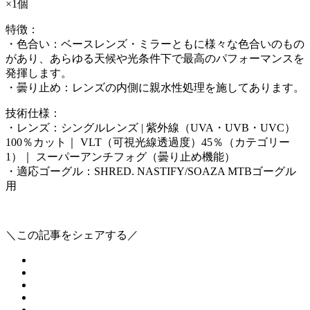
×1個
特徴：
・色合い：ベースレンズ・ミラーともに様々な色合いのもの
があり、あらゆる天候や光条件下で最高のパフォーマンスを
発揮します。
・曇り止め：レンズの内側に親水性処理を施してあります。
技術仕様：
・レンズ：シングルレンズ | 紫外線（UVA・UVB・UVC）
100％カット｜ VLT（可視光線透過度）45％（カテゴリー
1）｜ スーパーアンチフォグ（曇り止め機能）
・適応ゴーグル：SHRED. NASTIFY/SOAZA MTBゴーグル
用
＼この記事をシェアする／