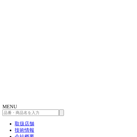
コ
ン
テ
ン
ツ
へ
ス
キ
ッ
プ
MENU
品
番・
取扱店舗
商
技術情報
品
会社概要