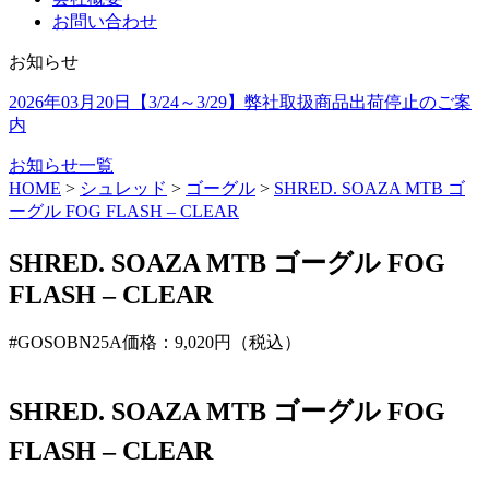
名
お問い合わせ
を
入
お知らせ
力
し
2026年03月20日
【3/24～3/29】弊社取扱商品出荷停止のご案
て
内
検
索
お知らせ一覧
HOME
>
シュレッド
>
ゴーグル
>
SHRED. SOAZA MTB ゴ
ーグル FOG FLASH – CLEAR
SHRED. SOAZA MTB ゴーグル FOG
FLASH – CLEAR
#GOSOBN25A
価格：9,020円（税込）
SHRED. SOAZA MTB ゴーグル FOG
FLASH – CLEAR