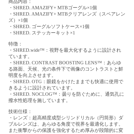
商品内容：
・SHRED. AMAZIFY+ MTBゴーグル×1個
・SHRED. AMAZIFY+ MTBクリアレンズ（スペアレン
ズ）×1個
・SHRED. ゴーグルソフトケース×1個
・SHRED. ステッカーキット×1
特徴：
・SHRED.wide™：視野を最大化するように設計され
ています。
・SHRED. CONTRAST BOOSTING LENS™：あらゆ
る路面、天候、光の条件下で画像のコントラストと鮮
明度を向上させます。
・SHRED. OTG：眼鏡をかけたままでも快適に使用で
きるように設計されています。
・SHRED. NOCLOG™：曇りを防ぐために、通気孔に
撥水性処理を施しています。
技術仕様：
・レンズ：超高精度成型シリンドリカル（円筒形）ダ
ブルレンズは、あらゆる角度で視界を最適化します。
また衝撃からの保護を強化するため厚みが段階的に変