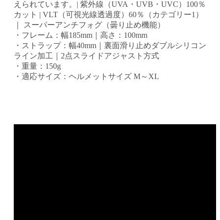
えられています。| 紫外線（UVA・UVB・UVC）100％
カット | VLT（可視光線透過度）60％（カテゴリー1）
｜ スーパーアンチフォグ（曇り止め機能）
・フレーム：幅185mm｜高さ：100mm
・ストラップ：幅40mm｜裏面滑り止めダブルシリコン
ライン加工｜2点スライドアジャスト方式
・重量：150g
・適応サイズ：ヘルメットサイズ M～XL