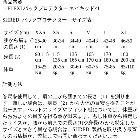
商品内容：
・FLEXI バックプロテクター ネイキッド×1
SHRED. バックプロテクター サイズ表
サイズ (cm)
XXS
XS
S
M
L
XL
腰から肩まで
25-30
30-34
34-40
40-43
43-46
46-50
cm
cm
cm
cm
cm
cm
の長さ (1)
90-115
115-
135-
165-
170-
180-
身長 (2)
cm
135 cm
165 cm
170 cm
180 cm
200 cm
15-25
20-35
30-60
60-75
75-85
85-110
体重
Kg
kg
kg
kg
kg
kg
計測方法
巻尺を使用して、肩の上から腰までの長さ（1）を測りま
す。難しい場合は、身長（2）から大体の目安を得ることが
出来ます。ベルトのサイズやフィット感については、体重か
らおおよその目安を得る事が出来ます。もし体重から特定し
たサイズが、腰から肩までの長さ(1)や身長(2) から特定した
サイズと大きく異なる場合は、SHRED. 製品を取り扱う最寄
りのお店様か、弊社までお問い合わせくださいませ。