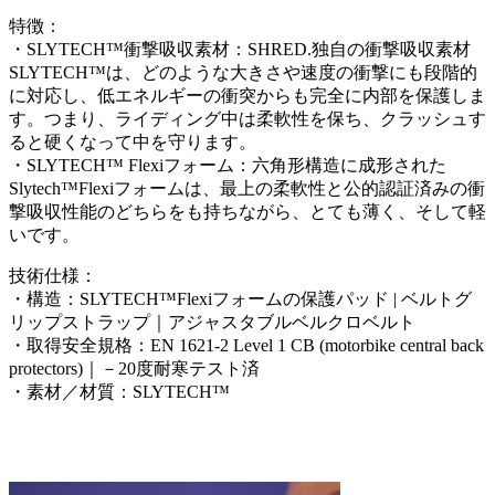
特徴：
・SLYTECH™衝撃吸収素材：SHRED.独自の衝撃吸収素材
SLYTECH™は、どのような大きさや速度の衝撃にも段階的
に対応し、低エネルギーの衝突からも完全に内部を保護しま
す。つまり、ライディング中は柔軟性を保ち、クラッシュす
ると硬くなって中を守ります。
・SLYTECH™ Flexiフォーム：六角形構造に成形された
Slytech™Flexiフォームは、最上の柔軟性と公的認証済みの衝
撃吸収性能のどちらをも持ちながら、とても薄く、そして軽
いです。
技術仕様：
・構造：SLYTECH™Flexiフォームの保護パッド | ベルトグ
リップストラップ｜アジャスタブルベルクロベルト
・取得安全規格：EN 1621-2 Level 1 CB (motorbike central back
protectors)｜－20度耐寒テスト済
・素材／材質：SLYTECH™