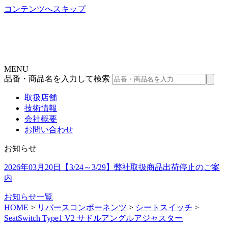
コンテンツへスキップ
MENU
品番・商品名を入力して検索
取扱店舗
技術情報
会社概要
お問い合わせ
お知らせ
2026年03月20日
【3/24～3/29】弊社取扱商品出荷停止のご案
内
お知らせ一覧
HOME
>
リバースコンポーネンツ
>
シートスイッチ
>
SeatSwitch Type1 V2 サドルアングルアジャスター