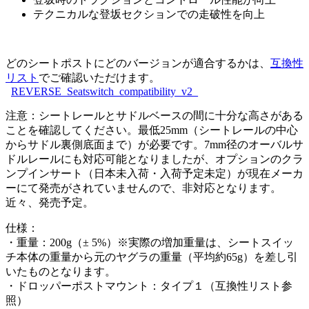
テクニカルな登坂セクションでの走破性を向上
どのシートポストにどのバージョンが適合するかは、
互換性
リスト
でご確認いただけます。
REVERSE_Seatswitch_compatibility_v2_
注意：シートレールとサドルベースの間に十分な高さがある
ことを確認してください。最低25mm（シートレールの中心
からサドル裏側底面まで）が必要です。7mm径のオーバルサ
ドルレールにも対応可能となりましたが、オプションのクラ
ンプインサート（日本未入荷・入荷予定未定）が現在メーカ
ーにて発売がされていませんので、非対応となります。
近々、発売予定。
仕様：
・重量：200g（± 5%）※実際の増加重量は、シートスイッ
チ本体の重量から元のヤグラの重量（平均約65g）を差し引
いたものとなります。
・ドロッパーポストマウント：タイプ１（互換性リスト参
照）