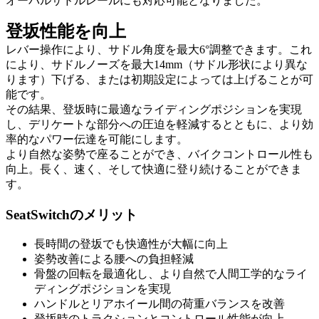
オーバルサドルレールにも対応可能となりました。
登坂性能を向上
レバー操作により、サドル角度を最大6°調整できます。これ
により、サドルノーズを最大14mm（サドル形状により異な
ります）下げる、または初期設定によっては上げることが可
能です。
その結果、登坂時に最適なライディングポジションを実現
し、デリケートな部分への圧迫を軽減するとともに、より効
率的なパワー伝達を可能にします。
より自然な姿勢で座ることができ、バイクコントロール性も
向上。長く、速く、そして快適に登り続けることができま
す。
SeatSwitchのメリット
長時間の登坂でも快適性が大幅に向上
姿勢改善による腰への負担軽減
骨盤の回転を最適化し、より自然で人間工学的なライ
ディングポジションを実現
ハンドルとリアホイール間の荷重バランスを改善
登坂時のトラクションとコントロール性能が向上