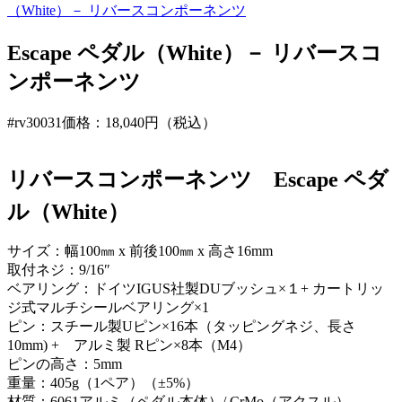
（White）－ リバースコンポーネンツ
Escape ペダル（White）－ リバースコ
ンポーネンツ
#rv30031
価格：18,040円（税込）
リバースコンポーネンツ Escape ペダ
ル（White）
サイズ：幅100㎜ x 前後100㎜ x 高さ16mm
取付ネジ：9/16″
ベアリング：ドイツIGUS社製DUブッシュ×１+ カートリッ
ジ式マルチシールベアリング×1
ピン：スチール製Uピン×16本（タッピングネジ、長さ
10mm) + アルミ製 Rピン×8本（M4）
ピンの高さ：5mm
重量：405g（1ペア）（±5%）
材質：6061アルミ（ペダル本体）/ CrMo（アクスル）