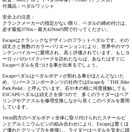
付属品：ペダルワッシャ
安全上の注意：
クランクメーカーの指定がない限り、ペダルの締め付けは、
必ず最低37Nm～最大42Nmの間で行ってください。
Escapeはクラシックなデザインのフラットペダルです。その
頑丈さと無数のカラーバリエーションにより、世界中のマウ
ンテンバイカーに愛用され、高く評価されています。もしヨ
ーロッパのバイクパークを訪れたならば、あなたはすぐに
Escapeペダルを見つける事が出来るでしょう。
Escapeペダルはペダルボディが割れる事がほとんどないた
め、リバースコンポーネンツの社内ではEscapeを「THE Bike
Park Pedal」と呼んでいます。石や木の根に何度接触しても
ESCAPEペダルは頑丈さを保つので、多くのライダーはベア
リングやアクスルを修理交換しながら長くこのペダルを愛用
しています。
10cm四方のペダルボディ全体に取り付けられたスチールピ
ンとアルミニウムピンの組み合わせにより、Escapeは驚くほ
ど優れたグリップ力を発揮し、ライダーはペダルを安全に踏