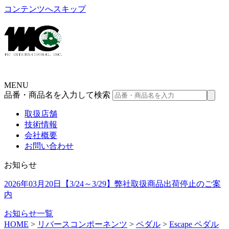
コンテンツへスキップ
MENU
品番・商品名を入力して検索
取扱店舗
技術情報
会社概要
お問い合わせ
お知らせ
2026年03月20日
【3/24～3/29】弊社取扱商品出荷停止のご案
内
お知らせ一覧
HOME
>
リバースコンポーネンツ
>
ペダル
>
Escape ペダル