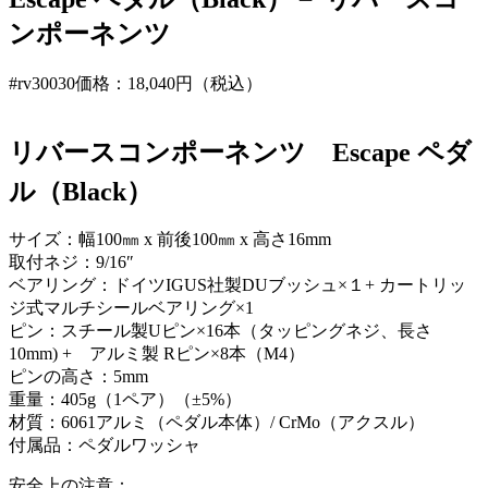
ンポーネンツ
#rv30030
価格：18,040円（税込）
リバースコンポーネンツ Escape ペダ
ル（Black）
サイズ：幅100㎜ x 前後100㎜ x 高さ16mm
取付ネジ：9/16″
ベアリング：ドイツIGUS社製DUブッシュ×１+ カートリッ
ジ式マルチシールベアリング×1
ピン：スチール製Uピン×16本（タッピングネジ、長さ
10mm) + アルミ製 Rピン×8本（M4）
ピンの高さ：5mm
重量：405g（1ペア）（±5%）
材質：6061アルミ（ペダル本体）/ CrMo（アクスル）
付属品：ペダルワッシャ
安全上の注意：