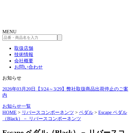
コ
ン
テ
ン
MENU
ツ
品
へ
番・
ス
取扱店舗
商
キ
技術情報
品
ッ
会社概要
名
プ
お問い合わせ
を
入
お知らせ
力
し
2026年03月20日
【3/24～3/29】弊社取扱商品出荷停止のご案
て
内
検
索
お知らせ一覧
HOME
>
リバースコンポーネンツ
>
ペダル
>
Escape ペダル
（Black）－ リバースコンポーネンツ
Escape ペダル（Black）－ リバースコ