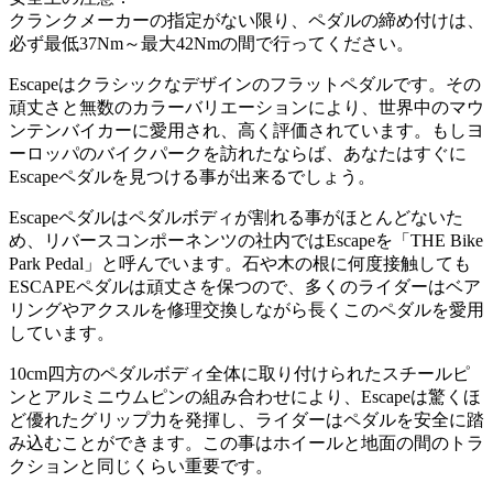
クランクメーカーの指定がない限り、ペダルの締め付けは、
必ず最低37Nm～最大42Nmの間で行ってください。
Escapeはクラシックなデザインのフラットペダルです。その
頑丈さと無数のカラーバリエーションにより、世界中のマウ
ンテンバイカーに愛用され、高く評価されています。もしヨ
ーロッパのバイクパークを訪れたならば、あなたはすぐに
Escapeペダルを見つける事が出来るでしょう。
Escapeペダルはペダルボディが割れる事がほとんどないた
め、リバースコンポーネンツの社内ではEscapeを「THE Bike
Park Pedal」と呼んでいます。石や木の根に何度接触しても
ESCAPEペダルは頑丈さを保つので、多くのライダーはベア
リングやアクスルを修理交換しながら長くこのペダルを愛用
しています。
10cm四方のペダルボディ全体に取り付けられたスチールピ
ンとアルミニウムピンの組み合わせにより、Escapeは驚くほ
ど優れたグリップ力を発揮し、ライダーはペダルを安全に踏
み込むことができます。この事はホイールと地面の間のトラ
クションと同じくらい重要です。