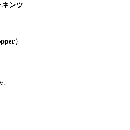
ポーネンツ
pper）
た。