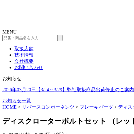
コ
ン
テ
ン
MENU
ツ
品
へ
番・
ス
取扱店舗
商
キ
技術情報
品
ッ
会社概要
名
プ
お問い合わせ
を
入
お知らせ
力
し
2026年03月20日
【3/24～3/29】弊社取扱商品出荷停止のご案内
て
検
お知らせ一覧
索
HOME
>
リバースコンポーネンツ
>
ブレーキパーツ
>
ディス
ディスクローターボルトセット （レッド