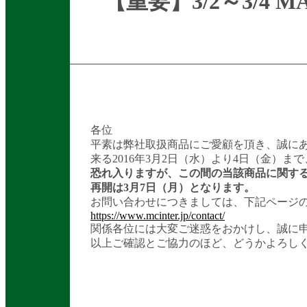
【重要】3/2～3/
各位
平素は弊社取扱商品にご愛顧を頂き、誠に
来る2016年3月2日（水）より4日（金）まで
恐れ入りますが、この間の当該商品に関す
再開は3月7日（月）となります。
お問い合わせにつきましては、下記ページ
https://www.mcinter.jp/contact/
関係各位には大変ご迷惑をおかけし、誠に
以上ご確認とご協力のほど、どうかよろし